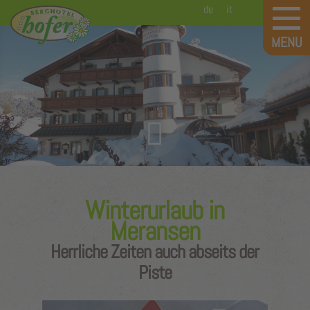
de
it
Winterurlaub in
Meransen
Herrliche Zeiten auch abseits der
Piste