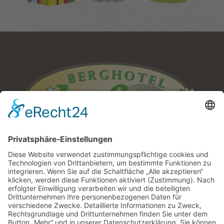
Berghotel Hofer
Oberhofer Moritz
∎
Seilbahnplatz 25
I-39037 Mühlbach –
∎
Meransen
Südtirol/Italien
∎