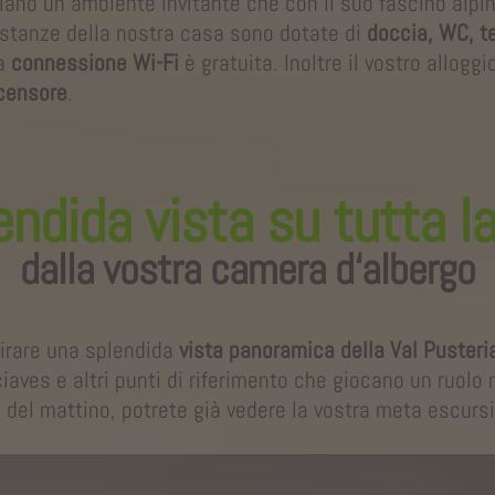
iano un ambiente invitante che con il suo fascino alpi
e stanze della nostra casa sono dotate di
doccia, WC, te
a
connessione Wi-Fi
è gratuita. Inoltre il vostro allogg
censore
.
ndida vista su tutta l
dalla vostra camera d‘albergo
irare una splendida
vista panoramica della Val Pusteri
aves e altri punti di riferimento che giocano un ruolo n
e del mattino, potrete già vedere la vostra meta escursi