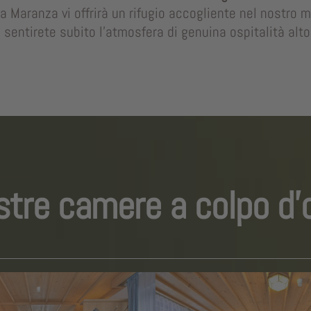
o a Maranza vi offrirà un rifugio accogliente nel nostro
sentirete subito l’atmosfera di genuina ospitalità alto
stre camere a colpo d’