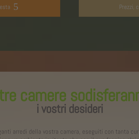
iesta
Prezzi, c
tre camere sodisferann
i vostri desideri
ganti arredi della vostra camera, eseguiti con tanta cur