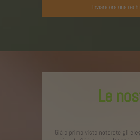
Inviare ora una rech
Le nos
Già a prima vista noterete gli ele