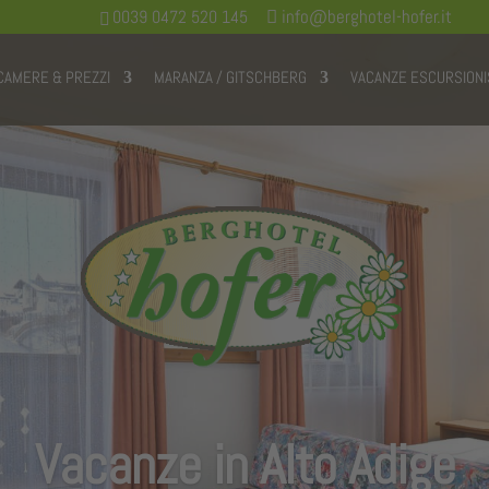
info@berghotel-hofer.it
0039 0472 520 145
CAMERE & PREZZI
MARANZA / GITSCHBERG
VACANZE ESCURSIONI
Vacanze in Alto Adige