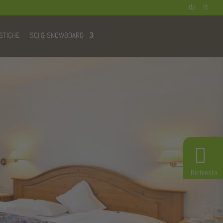
de
it
STICHE
SCI & SNOWBOARD
Richiesta