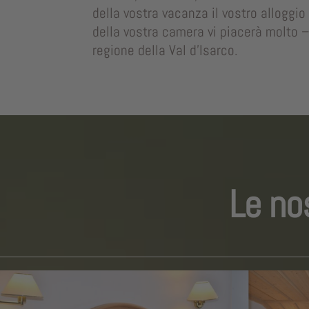
della vostra vacanza il vostro alloggi
della vostra camera vi piacerà molto – 
regione della Val d’Isarco.
Le no