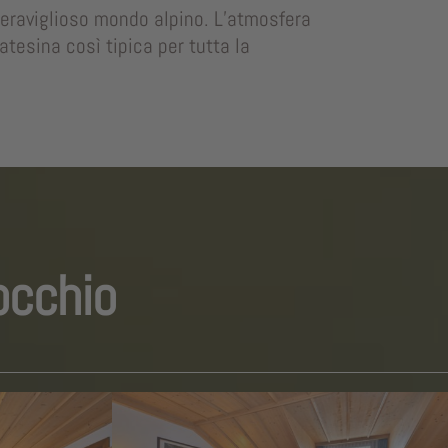
 meraviglioso mondo alpino. L’atmosfera
atesina così tipica per tutta la
occhio