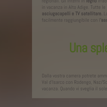
regionali. Gli interni in
legno
irrad
in vacanza in Alto Adige. Tutte l
asciugacapelli e TV satellitare.
L
facilmente raggiungibile con l
‘as
Una sple
Dalla vostra camera potrete amm
Val d’Isarco con Rodengo, Naz/Sci
vacanza. Quando vi sveglia il sol