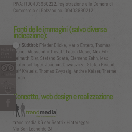
P.IVA: IT00403980212. registrazione alla Camera di
Commercio di Bolzano no. 00403980212
Fonti delle immagini (salvo diversa
indicazione):
IDM Südtirol:
Frieder Blicke, Mario Entero, Thomas
Grüner, Alessandro Trovati, Laurin Moser, Alex Filz,
Helmuth Rier, Stefano Scatá, Clemens Zahn, Max
Lautenschläger, Joachim Chwaszcza, Stefan Eisend,
Ralf Kreuels, Thomas Zwyssig, Andree Kaiser, Therme
Meran
Concetto, web design e realizzazione
trend media KG der Beatrix Hinteregger
Via San Leonardo 24