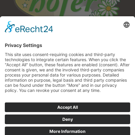
Berghotel Hofer
Oberhofer Moritz
∎
Piazza Funivia 25
I-39037 Rio di Pusteria –
∎
Maranza
Alto Adige/Italia
∎
Tel.
0039 0472 520 145
info@berghotel-hofer.it
Come arrivare

Berghotel Hofer
Impressum
Privacy